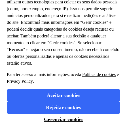
Sobre o Grupo TUI
Sustentabilidade
A minha reserva
Fale Connosco
Política de privacidade
Cookies
Termos e condições
Condições gerais
Desenhe a sua viagem
Voo + Hotel
Pacotes de Viagem
Reserve Experiências TUI no destino
1.39.0.0 Copyrights © 2023 TUI. Todos os direitos
reservados
Opções de reserva