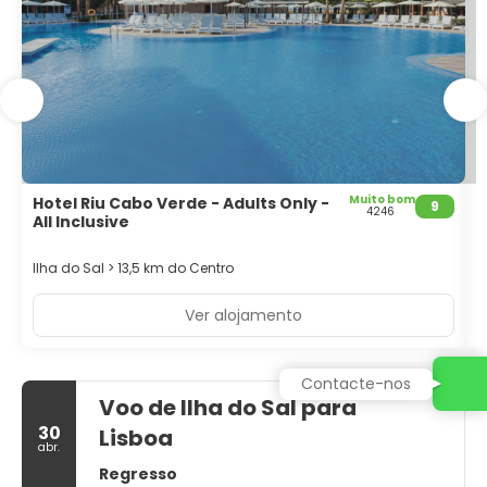
Muito bom
Hotel Riu Cabo Verde - Adults Only -
H
9
4246
All Inclusive
I
Ilha do Sal > 13,5 km do Centro
I
Ver alojamento
Contacte-nos
Voo de Ilha do Sal para
30
Lisboa
abr.
Regresso