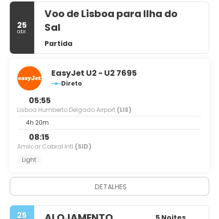
Voo de Lisboa para Ilha do
25
Sal
abr.
Partida
EasyJet U2 - U2 7695
Direto
05:55
Lisboa Humberto Delgado Airport
(LIS)
4h 20m
08:15
Amilcar Cabral Intl
(SID)
Light
DETALHES
25
ALOJAMENTO
5 Noites