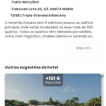
TUDO INCLUÍDO
Cabocan Lote A2, A3, SANTA MARIA
TDSB | Triple Standard Balcony
O Hotel Riu Funana tem 6 edifícios anexos ao edifício
principal, onde estão localizados os seus mais de 550
quartos. Todos os quartos têm televisão por satélite,
cofre, mini-frigorífico, chaleira elétrica e varanda ou
terraço. As instalações do hotel incluem 2 piscinas com
áreas de hidromassagem e um bar aquático, Wi-Fi
Mais info
gratuito, discoteca, Spa com ginásio, banho de
hidromassagem, sauna e tratamentos corporais e de
beleza. A oferta culinária inclui pratos asiáticos, cozinha
gourmet e o melhor buffet com pratos vegetarianos e
Outras sugestões de hotel
estações de show cooking.
+101 €
Preço total