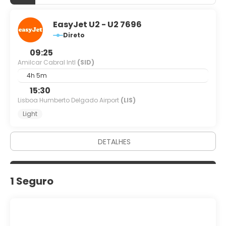
EasyJet U2 - U2 7696
Direto
09:25
Amilcar Cabral Intl
(SID)
4h 5m
15:30
Lisboa Humberto Delgado Airport
(LIS)
Light
DETALHES
1 Seguro