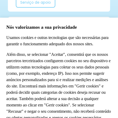
Serviço de apoio
Já segue a TUI Portugal nas redes sociais? Não
perca todas as nossas novidades!
Conheça-nos
Sobre o Grupo TUI
Sustentabilidade
A minha reserva
Fale Connosco
Política de privacidade
Cookies
Termos e condições
Condições gerais