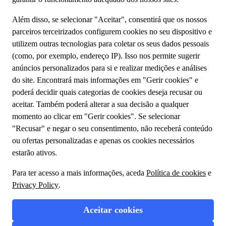
Conheça-nos
Sobre o Grupo TUI
Sustentabilidade
A minha reserva
Fale Connosco
Política de privacidade
Cookies
Termos e condições
Condições gerais
Desenhe a sua viagem
Voo + Hotel
Pacotes de Viagem
Reserve Experiências TUI no destino
1.39.0.0 Copyrights © 2023 TUI. Todos os direitos