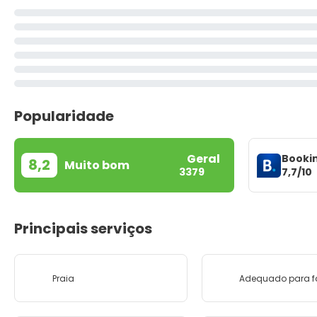
Popularidade
Geral
Booki
8,2
Muito bom
7,7/10
3379
Principais serviços
Praia
Adequado para f