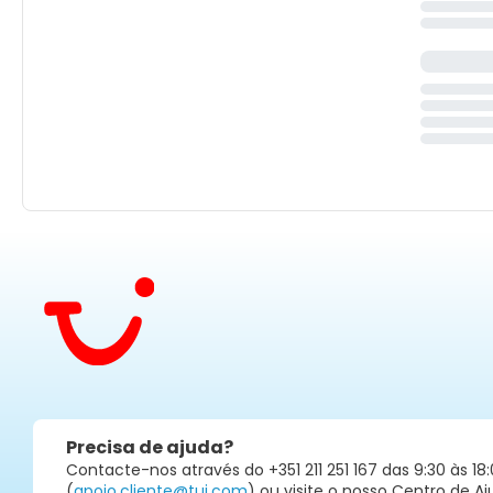
Precisa de ajuda?
Contacte-nos através do +351 211 251 167 das 9:30 às 18:
(
apoio.cliente@tui.com
) ou visite o nosso Centro de Aj