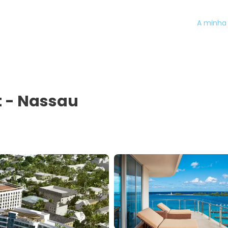
A minha 
t - Nassau