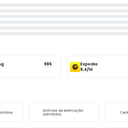
ng
986
Expedia
8,4/10
Animais de estimação
amílias
Cent
admitidos