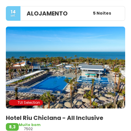
14
ALOJAMENTO
5 Noites
set.
TUI Selection
Hotel Riu Chiclana - All Inclusive
Muito bom
8,3
7502