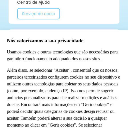
Centro de Ajuda.
Serviço de apoio
Já segue a TUI Portugal nas redes sociais? Não
perca todas as nossas novidades!
Conheça-nos
Sobre o Grupo TUI
Sustentabilidade
A minha reserva
Fale Connosco
Política de privacidade
Cookies