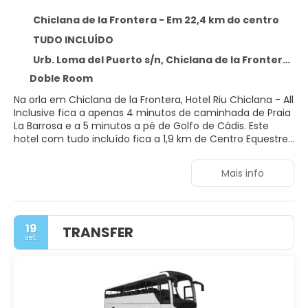
Chiclana de la Frontera - Em 22,4 km do centro
TUDO INCLUÍDO
Urb. Loma del Puerto s/n, Chiclana de la Frontera 11130
Doble Room
Na orla em Chiclana de la Frontera, Hotel Riu Chiclana - All
Inclusive fica a apenas 4 minutos de caminhada de Praia
La Barrosa e a 5 minutos a pé de Golfo de Cádis. Este
hotel com tudo incluído fica a 1,9 km de Centro Equestre
Real e a 1,9 km de Centro Comercial Novocenter.
Mais info
Presenteie-se com uma visita ao spa, que oferece
massagens, tratamentos para o corpo e tratamentos
faciais. Você certamente vai curtir as instalações
recreativas, como 5 piscinas externas, quadras de tênis
19
TRANSFER
externas e um toboágua. Este hotel oferece
set.
comodidades como Wi-Fi de cortesia, sala de jogos e loja
de presentes/banca de jornal.
Sinta-se em casa em um de nossos 832 quartos com ar-
condicionado e TVs de tela plana. Os quartos possuem