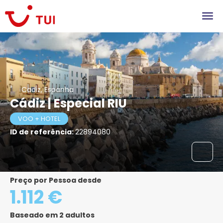
Cadiz, Espanha
Cádiz | Especial RIU
VOO + HOTEL
ID de referência:
22894080
Preço por Pessoa desde
1.112 €
Baseado em 2 adultos