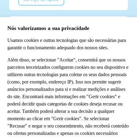
Já segue a TUI Portugal nas redes sociais? Não
perca todas as nossas novidades!
Conheça-nos
Sobre o Grupo TUI
Sustentabilidade
A minha reserva
Fale Connosco
Política de privacidade
Cookies
Termos e condições
Condições gerais