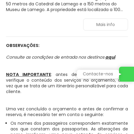
50 metros da Catedral de Lamego e a 150 metros do
Museu de Lamego. A propriedade está localizada a 100
metros do Teatro Ribeiro Conceição e dispõe de um bar e
de um salão partilhado. Todos os quartos estão
Mais info
equipados com uma secretária, uma televisão e uma
casa de banho privativa. Todos os quartos incluem ar
condicionado e algumas unidades do Hotel Solar dos
Pachecos possuem um terraço. Os hóspedes podem
OBSERVAÇÕES:
desfrutar de um pequeno-almoço diário, na área de
refeições do hotel. Existe uma grande variedade de
Consulte as condições de entrada nos destinos
aqui
restaurantes, cafés e confeitarias na área circundante,
muitos a uma curta caminhada. O Hotel Solar dos
Pachecos fica a 5 minutos de carro do Castelo de
Contacte-nos
NOTA IMPORTANTE
: antes de confirmar a reserva,
Lamego. O Aeroporto do Porto situa-se a 74 km.
verifique o conteúdo dos serviços no orçamento, uma
vez que se trata de um itinerário personalizável para cada
cliente.
Uma vez concluído o orçamento e antes de confirmar a
reserva, é necessário ter em conta o seguinte:
Os nomes dos passageiros correspondem exatamente
aos que constam dos passaportes. As alterações de