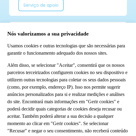
Serviço de apoio
Já segue a TUI Portugal nas redes sociais? Não
perca todas as nossas novidades!
Conheça-nos
Sobre o Grupo TUI
Sustentabilidade
A minha reserva
Fale Connosco
Política de privacidade
Cookies
Termos e condições
Condições gerais