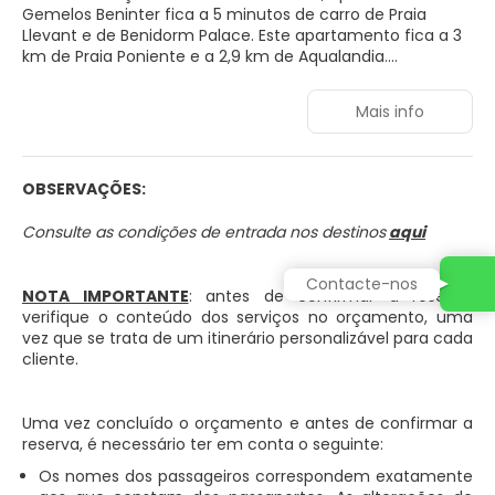
Gemelos Beninter fica a 5 minutos de carro de Praia
Llevant e de Benidorm Palace. Este apartamento fica a 3
km de Praia Poniente e a 2,9 km de Aqualandia.
Aproveite as opções de lazer, como piscina de
Mais info
temporada, ou aprecie a vista em um terraço e um
jardim.
Sinta-se em casa em um de nossos 10 quartos com ar-
OBSERVAÇÕES:
condicionado que apresentam cozinhas com geladeiras
e fogão. Os quartos possuem varandas particulares. Nos
Consulte as condições de entrada nos destinos
aqui
quartos, você encontra smart TVs 32 polegadas com
canais digitais para a sua diversão, além de Wi-Fi de
Contacte-nos
cortesia para navegar na web. As comodidades incluem
NOTA IMPORTANTE
: antes de confirmar a reserva,
cofres e salas de estar separadas. Além disso, você
verifique o conteúdo dos serviços no orçamento, uma
também pode solicitar berços (cortesia).
vez que se trata de um itinerário personalizável para cada
cliente.
As comodidades presentes incluem check-out expresso
e um elevador.
Uma vez concluído o orçamento e antes de confirmar a
reserva, é necessário ter em conta o seguinte:
Os nomes dos passageiros correspondem exatamente