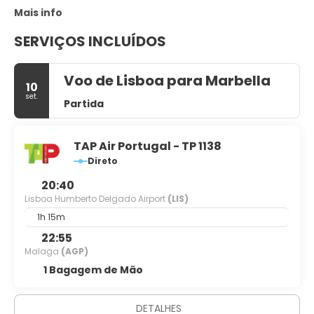
Mais info
SERVIÇOS INCLUÍDOS
Voo de Lisboa para Marbella
10
set.
Partida
TAP Air Portugal - TP 1138
Direto
20:40
Lisboa Humberto Delgado Airport
(LIS)
1h 15m
22:55
Malaga
(AGP)
1 Bagagem de Mão
DETALHES