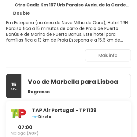
Ctra Cadiz Km 167 Urb Paraiso Avda. de la Gardenia, s/n, Estepona 29688
Double
Em Estepona (na área de Nova Milha de Ouro), Hotel TRH
Paraiso fica a 15 minutos de carro de Praia de Puerto
Banús e de Marina de Puerto Banús. Este hotel para
famílias fica a 13 km de Praia Estepona e a 15,6 km de
Marina de Marbella.
Mais info
Desfrute de uma grande variedade de instalações
recreativas, como uma piscina externa, uma sauna seca
e uma academia aberta 24 horas. Este hotel oferece
comodidades como Wi-Fi de cortesia, serviços de
Voo de Marbella para Lisboa
concierge e sala de jogos. Com o traslado de cortesia,
15
fica fácil ir para a praia.
set.
Regresso
Sinta-se em casa em um de nossos 171 quartos com
frigobares e smart TVs. Os quartos possuem varandas
particulares. A propriedade oferece Wi-Fi de cortesia para
TAP Air Portugal - TP 1139
navegar na web e canais digitais para a sua diversão.
Direto
Banheiros possuem banheiras ou chuveiros e secadores
07:00
de cabelo.
Malaga
(AGP)