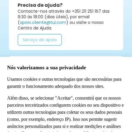
Precisa de ajuda?
Contacte-nos através do +351 211 251 167 das
9:30 às 18:00 (dias úteis), por email
(
apoio.cliente@tui.com
) ou visite o nosso
Centro de Ajuda.
Serviço de apoio
Já segue a TUI Portugal nas redes sociais? Não
perca todas as nossas novidades!
Conheça-nos
Sobre o Grupo TUI
Sustentabilidade
A minha reserva