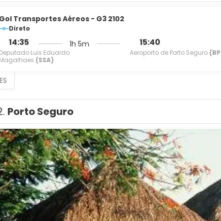
Gol Transportes Aéreos - G3 2102
Direto
14:35
15:40
1h 5m
Deputado Luis Eduardo
Aeroporto de Porto Seguro
(BP
Magalhaes
(SSA)
ES
2.
Porto Seguro