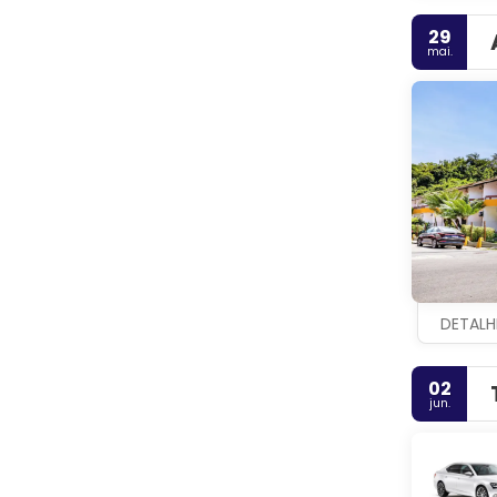
29
mai.
DETALH
02
jun.