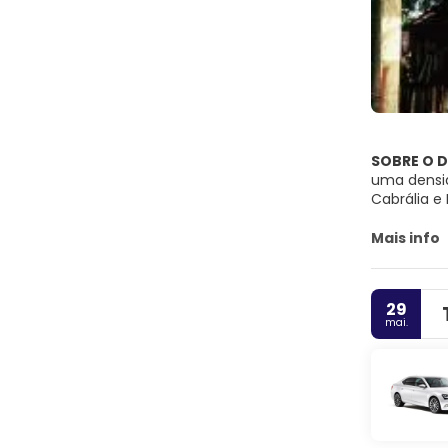
SOBRE O 
uma densid
Cabrália e
portuguese
Mais info
29
mai.