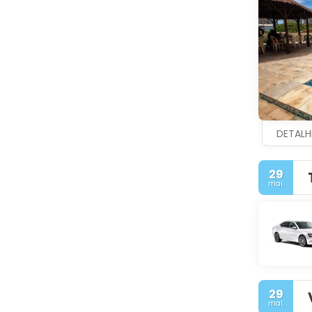
DETALH
29
mai.
29
mai.