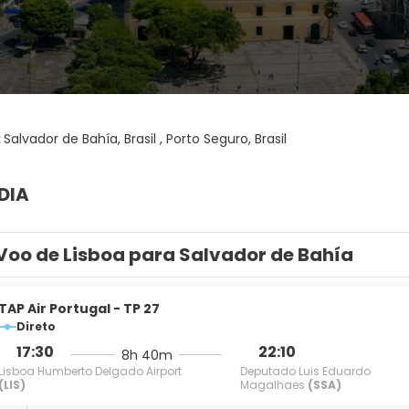
:
Salvador de Bahía, Brasil , Porto Seguro, Brasil
DIA
Voo de Lisboa para Salvador de Bahía
TAP Air Portugal - TP 27
Direto
17:30
22:10
8h 40m
Lisboa Humberto Delgado Airport
Deputado Luis Eduardo
(LIS)
Magalhaes
(SSA)