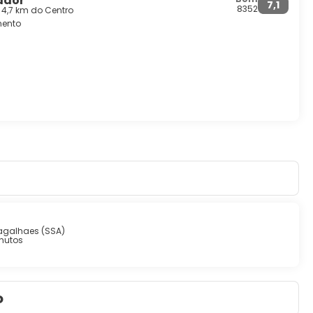
ador
7,1
8352
 4,7 km do Centro
mento
agalhaes (SSA)
nutos
o