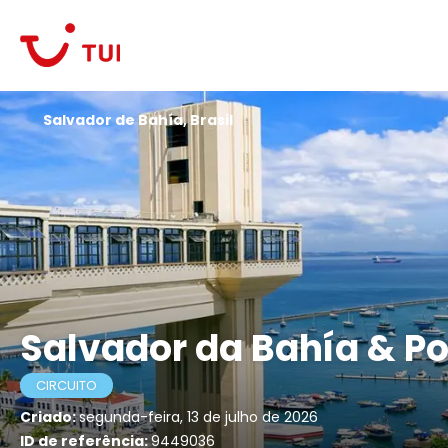
Salvador de Bahía, Brasil
Salvador da Bahía & Po
CIRCUITO
Criado:
segunda-feira, 13 de julho de 2026
ID de referência:
9449036