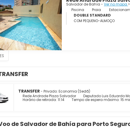
Rede Andrade Plaza Salv
Salvador de Bahía -
Ver no mapa
>
Piscina
Praia
Estaciona
DOUBLE STANDARD
COM PEQUENO-ALMOÇO
ES
TRANSFER
TRANSFER
- Privado: Economia (Sedã)
Rede Andrade Plaza Salvador
Deputado Luis Eduardo M
Horário de retirada: 11:14
Tempo de espera máximo: 15 mi
Voo de Salvador de Bahía para Porto Segur