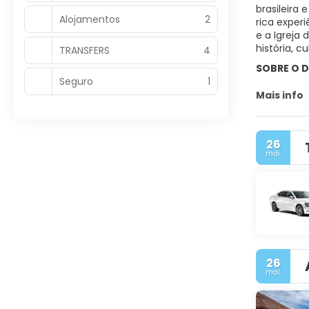
brasileira
Alojamentos
2
rica exper
e a Igreja
história, c
TRANSFERS
4
SOBRE O D
Seguro
1
Mais info
26
mai.
26
mai.