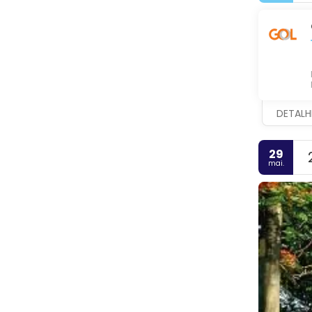
DETALH
29
mai.