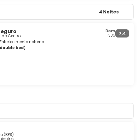
4 Noites
Seguro
Bom
7,4
1335
m do Centro
Entretenimento noturno
 double bed)
ro (BPS)
minutos